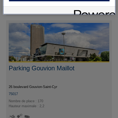
J'y vais
Parking Gouvion Maillot
26 boulevard Gouvion-Saint-Cyr
75017
Nombre de place : 170
Hauteur maximale : 2,2