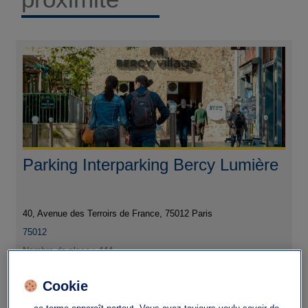
Parking Interparking Bercy Lumière
40, Avenue des Terroirs de France, 75012 Paris
75012
Nombre de place : 444
Hauteur maximale : 1.90
Cookie