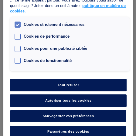
... ce terme apparaît partout. Vous avez toujours voulu savoir de
J'y vais
quoi il s'agit? Jetez donc un oeil à notre
politique en matière de
cookies.
Cookies strictement nécessaires
Cookies de performance
Cookies pour une publicité ciblée
Cookies de fonctionnalité
Parking Wagram - Arc de Triomphe
Tout refuser
10 rue de l'Etoile
Autoriser tous les cookies
75017
Nombre de place : 376
Sauvegarder vos préférences
Hauteur maximale : 1,9
Paramètres des cookies