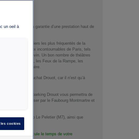
Drouot vous offre la garantie d’une prestation haut de
c un oeil à
ns l’un des quartiers les plus fréquentés de la
rtain nombre de lieux incontournables de Paris, tels
e célèbre Musée Grévin. Un bon nombre de théâtres
ase, la Michodière, les Feux de la Rampe, les
re les Folies Bergère.
t au parking Chauchat Drouot, car il n’est qu’à
ris, notez que le parking Drouot vous permettra de
n vous faisant passer par le Faubourg Montmartre et
s stations de métro Le Peletier (M7), ainsi que
 les cookies
charger votre véhicule le temps de votre