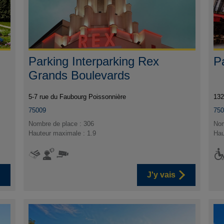
Parking Interparking Rex
P
Grands Boulevards
5-7 rue du Faubourg Poissonnière
132
75009
75
Nombre de place : 306
Nom
Hauteur maximale : 1.9
Hau
J'y vais