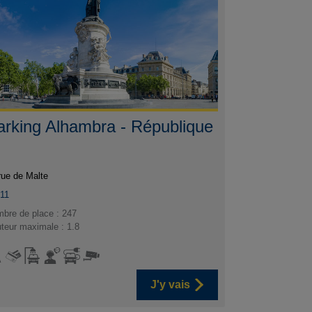
arking Alhambra - République
rue de Malte
11
bre de place : 247
teur maximale : 1.8
J'y vais