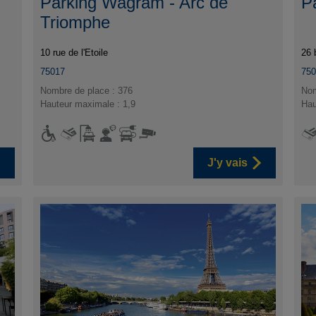
Parking Wagram - Arc de
P
Triomphe
10 rue de l'Etoile
26 
75017
75
Nombre de place : 376
Nom
Hauteur maximale : 1,9
Hau
J'y vais