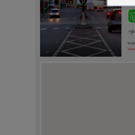
stat
Vot
Veui