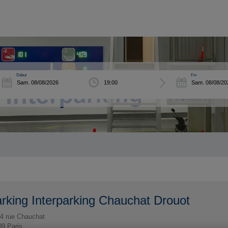
Début
Fin
rking Interparking Chauchat Drouot
4 rue Chauchat
09
Paris