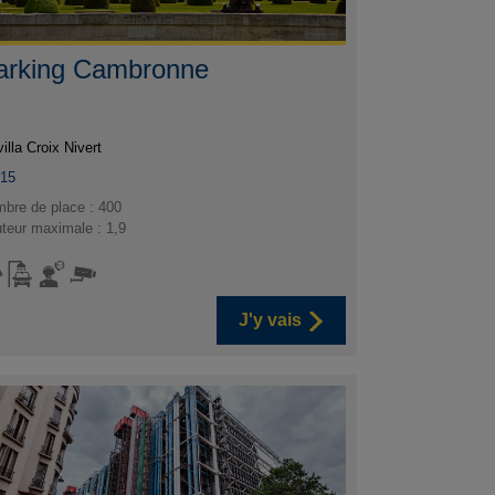
arking Cambronne
villa Croix Nivert
015
bre de place : 400
teur maximale : 1,9
J'y vais