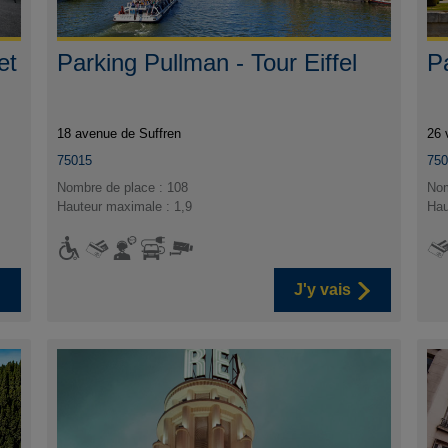
et
Parking Pullman - Tour Eiffel
P
18 avenue de Suffren
26 
75015
75
Nombre de place : 108
Nom
Hauteur maximale : 1,9
Hau
J'y vais