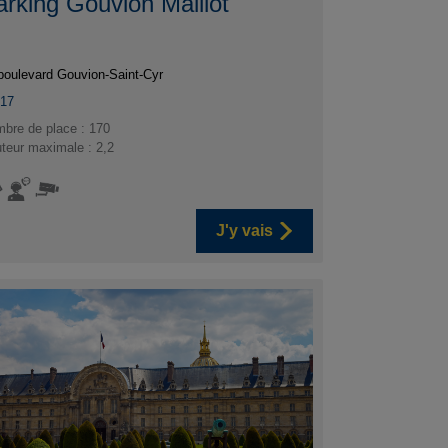
arking Gouvion Maillot
boulevard Gouvion-Saint-Cyr
017
bre de place : 170
teur maximale : 2,2
J'y vais