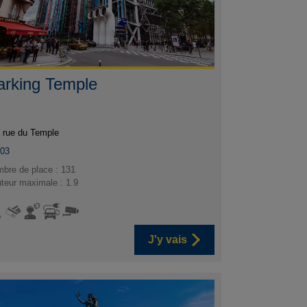
arking Temple
 rue du Temple
003
bre de place : 131
teur maximale : 1.9
J'y vais