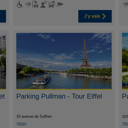
J'y vais
et
Parking Pullman - Tour Eiffel
Pa
18 avenue de Suffren
114
75015
75