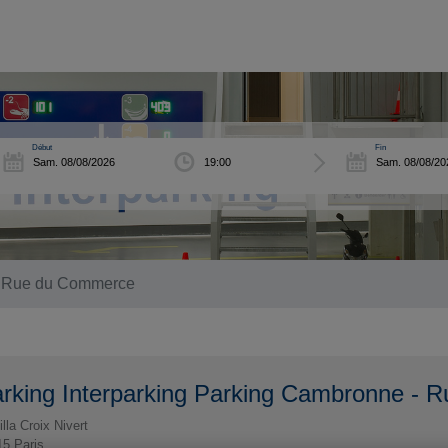
Début
Fin
 - Rue du Commerce
rking Interparking Parking Cambronne -
illa Croix Nivert
15
Paris