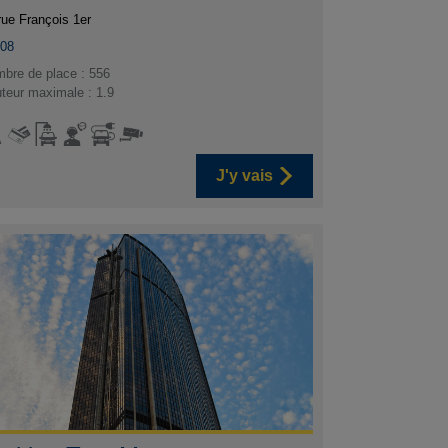
rue François 1er
008
bre de place : 556
teur maximale : 1.9
J'y vais