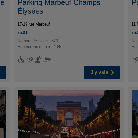
ue
Parking Marbeuf Champs-
P
Élysées
17-19 rue Marbeuf
11 
75008
75
Nombre de place : 520
Nom
Hauteur maximale : 1.85
Hau
J'y vais