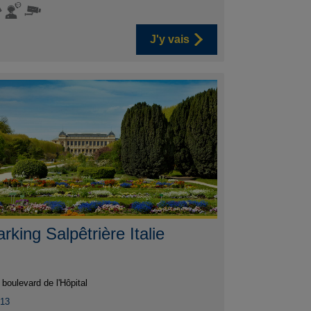
J'y vais
rking Salpêtrière Italie
 boulevard de l'Hôpital
013