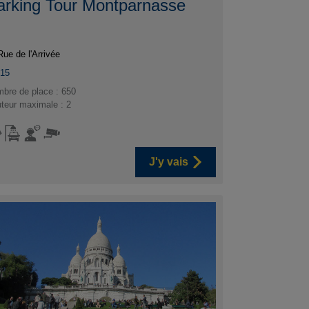
arking Tour Montparnasse
Rue de l'Arrivée
015
bre de place : 650
teur maximale : 2
J'y vais