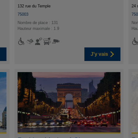
132 rue du Temple
24 
75003
75
Nombre de place : 131
Nom
Hauteur maximale : 1.9
Hau
J'y vais