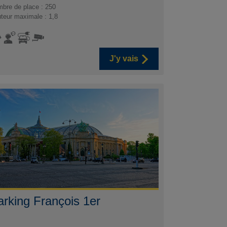
bre de place : 250
teur maximale : 1,8
J'y vais
arking François 1er