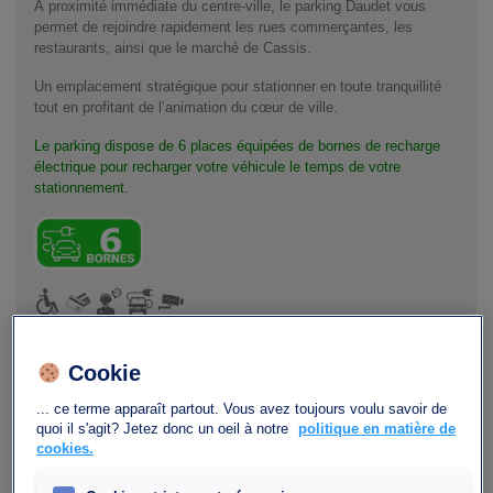
À proximité immédiate du centre-ville, le parking Daudet vous
permet de rejoindre rapidement les rues commerçantes, les
restaurants, ainsi que le marché de Cassis.
Un emplacement stratégique pour stationner en toute tranquillité
tout en profitant de l’animation du cœur de ville.
Le parking dispose de 6 places équipées de bornes de recharge
électrique pour recharger votre véhicule le temps de votre
stationnement.
Votre demande
Veuillez sélectionner vos dates d'arrivée et
Cookie
Réserver
de départ.
... ce terme apparaît partout. Vous avez toujours voulu savoir de
quoi il s'agit? Jetez donc un oeil à notre
politique en matière de
cookies.