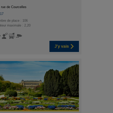
 rue de Courcelles
017
bre de place : 106
teur maximale : 2,20
J'y vais