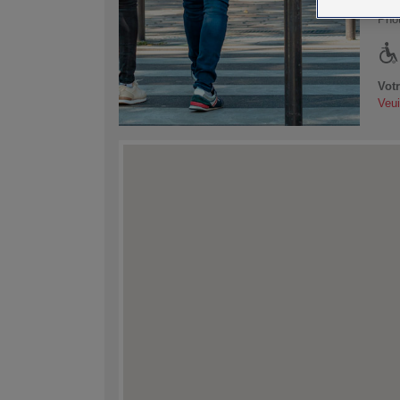
Phot
Vot
Veui