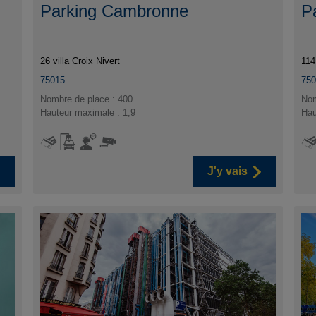
Parking Cambronne
Pa
26 villa Croix Nivert
114
75015
75
Nombre de place : 400
Nom
Hauteur maximale : 1,9
Hau
J'y vais