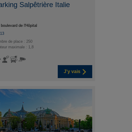
rking Salpêtrière Italie
 boulevard de l'Hôpital
013
bre de place : 250
teur maximale : 1,8
J'y vais