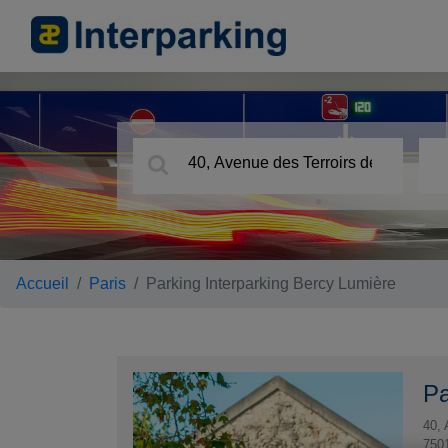
Accueil
Paris
Parking Interparking Bercy Lumière
Pa
40, 
750