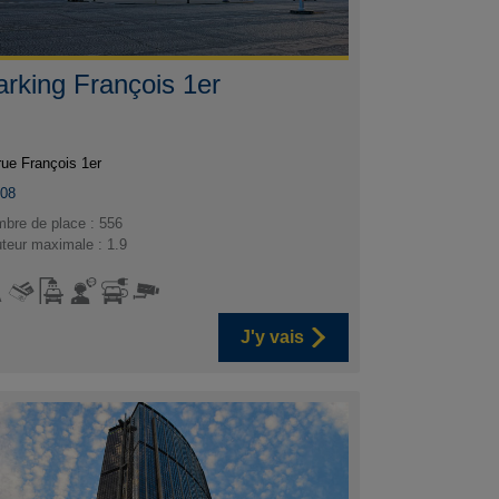
arking François 1er
rue François 1er
008
bre de place : 556
teur maximale : 1.9
J'y vais