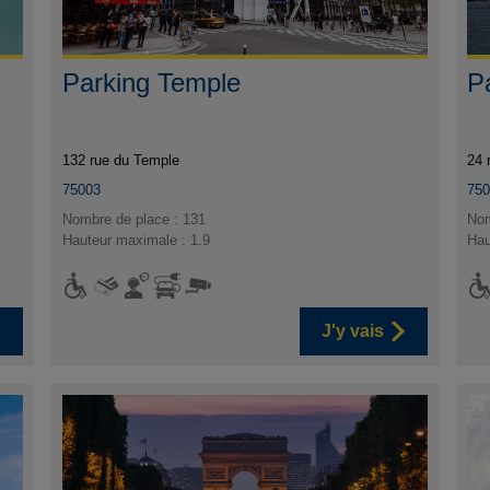
Parking Temple
P
132 rue du Temple
24 
75003
75
Nombre de place : 131
Nom
Hauteur maximale : 1.9
Hau
J'y vais