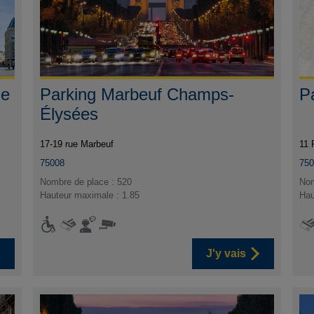
ue
Parking Marbeuf Champs-
P
Élysées
17-19 rue Marbeuf
11 
75008
75
Nombre de place : 520
Nom
Hauteur maximale : 1.85
Hau
J'y vais