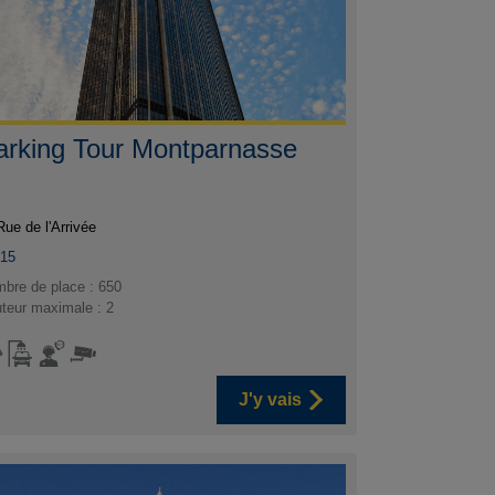
arking Tour Montparnasse
Rue de l'Arrivée
015
bre de place : 650
teur maximale : 2
J'y vais