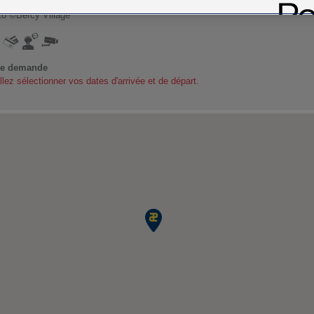
o ©Bercy Village
re demande
llez sélectionner vos dates d'arrivée et de départ.