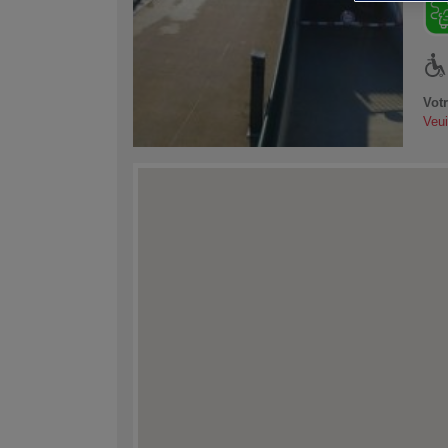
Vot
Veui