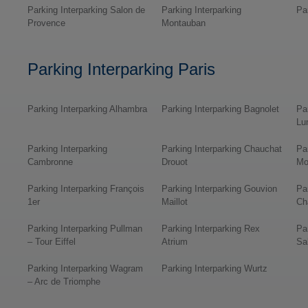
Parking Interparking Salon de
Parking Interparking
Pa
Provence
Montauban
Parking Interparking Paris
Parking Interparking Alhambra
Parking Interparking Bagnolet
Pa
Lu
Parking Interparking
Parking Interparking Chauchat
Pa
Cambronne
Drouot
Mo
Parking Interparking François
Parking Interparking Gouvion
Pa
1er
Maillot
Ch
Parking Interparking Pullman
Parking Interparking Rex
Pa
– Tour Eiffel
Atrium
Sal
Parking Interparking Wagram
Parking Interparking Wurtz
– Arc de Triomphe