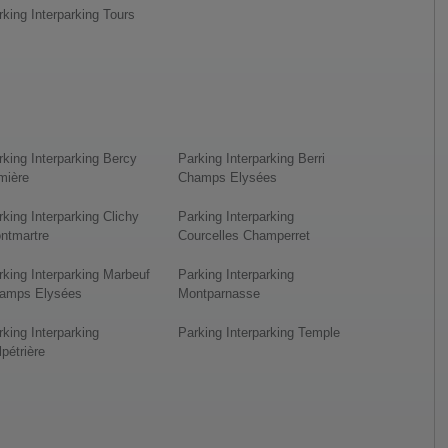
rking Interparking Tours
rking Interparking Bercy
Parking Interparking Berri
mière
Champs Elysées
rking Interparking Clichy
Parking Interparking
ntmartre
Courcelles Champerret
rking Interparking Marbeuf
Parking Interparking
amps Elysées
Montparnasse
rking Interparking
Parking Interparking Temple
pétrière