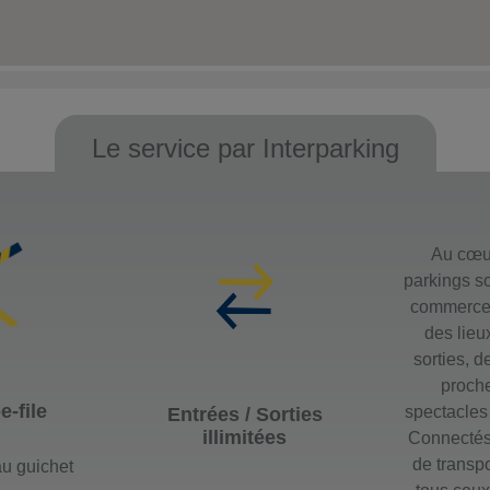
Le service par Interparking
Au cœur
parkings so
commerces
des lieu
sorties, d
proche
-file
spectacles
Entrées / Sorties
illimitées
Connectés
de transpo
u guichet