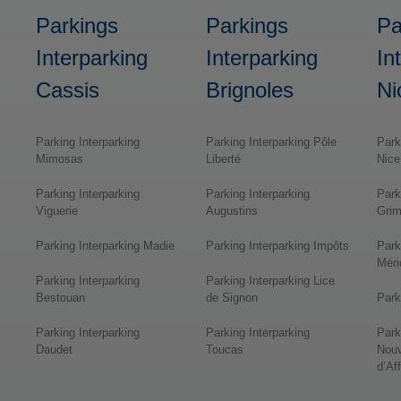
Parkings
Parkings
Pa
Interparking
Interparking
In
Cassis
Brignoles
Ni
Parking Interparking
Parking Interparking Pôle
Park
Mimosas
Liberté
Nice
Parking Interparking
Parking Interparking
Park
Viguerie
Augustins
Grim
Parking Interparking Madie
Parking Interparking Impôts
Park
Méri
Parking Interparking
Parking Interparking Lice
Bestouan
de Signon
Park
Parking Interparking
Parking Interparking
Park
Daudet
Toucas
Nouv
d’Af