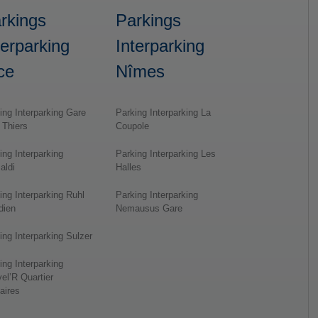
rkings
Parkings
terparking
Interparking
ce
Nîmes
ing Interparking Gare
Parking Interparking La
 Thiers
Coupole
ing Interparking
Parking Interparking Les
aldi
Halles
ing Interparking Ruhl
Parking Interparking
dien
Nemausus Gare
ing Interparking Sulzer
ing Interparking
el’R Quartier
faires