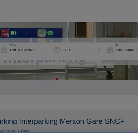
Début
Fin
F
rking Interparking Menton Gare SNCF
venue de la Gare
00
Menton