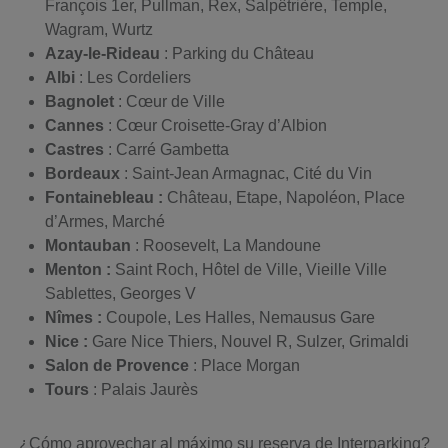
François 1er, Pullman, Rex, Salpêtrière, Temple,
Wagram, Wurtz
Azay-le-Rideau
: Parking du Château
Albi
: Les Cordeliers
Bagnolet
: Cœur de Ville
Cannes
: Cœur Croisette-Gray d’Albion
Castres
: Carré Gambetta
Bordeaux
: Saint-Jean Armagnac, Cité du Vin
Fontainebleau :
Château, Etape, Napoléon, Place
d’Armes, Marché
Montauban
: Roosevelt, La Mandoune
Menton :
Saint Roch, Hôtel de Ville, Vieille Ville
Sablettes, Georges V
Nîmes :
Coupole, Les Halles, Nemausus Gare
Nice :
Gare Nice Thiers, Nouvel R, Sulzer, Grimaldi
Salon de Provence
: Place Morgan
Tours
: Palais Jaurès
¿Cómo aprovechar al máximo su reserva de Interparking?