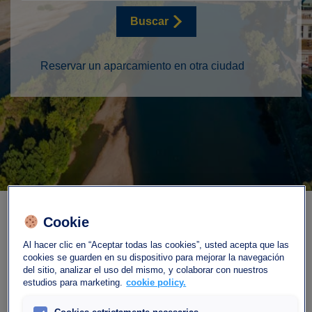
Buscar
Reservar un aparcamiento en otra ciudad
Cookie
Al hacer clic en “Aceptar todas las cookies”, usted acepta que las
cookies se guarden en su dispositivo para mejorar la navegación
del sitio, analizar el uso del mismo, y colaborar con nuestros
Nuestro aparcamiento
estudios para marketing.
cookie policy.