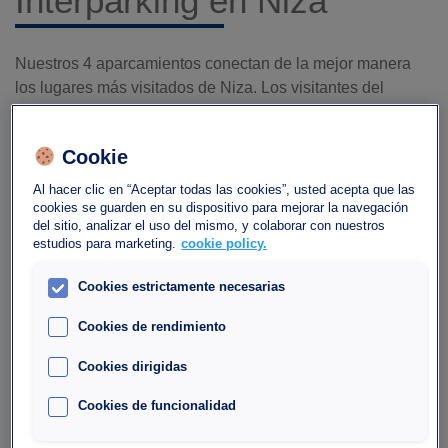
Interparking en
Niza
Nuestros 4 aparcamientos conectan de la mejor manera
los lugares más visitados de Niza. Los visitantes del
Paseo de los Ingleses, en los parkings de Grimaldi y Ruhl
Méridien, así como en el centro de la ciudad en el parking
Cookie
de Sulzer, cerca del Ayuntamiento, el Marché aux Fleurs y
la Plaza Masséna se encontrarán con servicios de alta
Al hacer clic en “Aceptar todas las cookies”, usted acepta que las
gama. El parking Nice Thiers ofrece acceso directo a la
cookies se guarden en su dispositivo para mejorar la navegación
del sitio, analizar el uso del mismo, y colaborar con nuestros
estación de ferrocarril.
estudios para marketing.
cookie policy.
Cookies estrictamente necesarias
Cookies de rendimiento
Cookies dirigidas
Cookies de funcionalidad