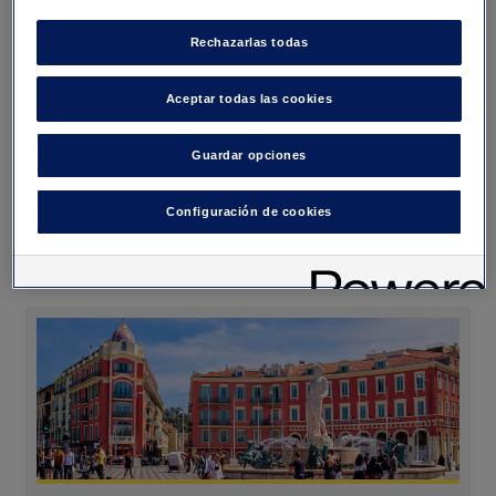
Aparcamiento Interparking Gare
Nice Thiers
Rechazarlas todas
18 Avenue Thiers
Aceptar todas las cookies
06000
Nice
Número de plazas : 577
Guardar opciones
Altura máxima : 1,8
Configuración de cookies
Quiero ir