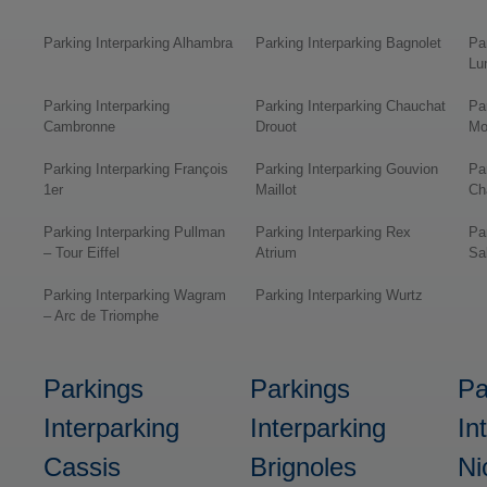
Parking Interparking Alhambra
Parking Interparking Bagnolet
Pa
Lu
Parking Interparking
Parking Interparking Chauchat
Pa
Cambronne
Drouot
Mo
Parking Interparking François
Parking Interparking Gouvion
Pa
1er
Maillot
Ch
Parking Interparking Pullman
Parking Interparking Rex
Pa
– Tour Eiffel
Atrium
Sal
Parking Interparking Wagram
Parking Interparking Wurtz
– Arc de Triomphe
Parkings
Parkings
Pa
Interparking
Interparking
In
Cassis
Brignoles
Ni