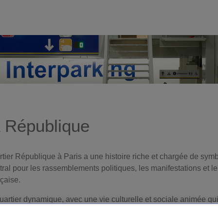
à République
artier République à Paris a une histoire riche et chargée de symb
ral pour les rassemblements politiques, les manifestations et l
nçaise.
uartier dynamique, avec une vie culturelle et sociale animée qui 
rking
Interparking Place de la République – Alhambra
dispose d’u