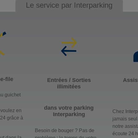
Le service par Interparking
-file
Entrées / Sorties
Assis
illimitées
u guichet
dans votre parking
 voulez en
Chez Interp
Interparking
/24 grâce à
jamais seul
notre assis
Besoin de bouger ? Pas de
écoute 24 h
ut dans la
problème : le temps de votre