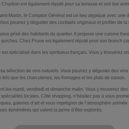
afé Charbon est également réputé pour sa terrasse et son bar ani
aint-Martin, le Comptoir Général est un lieu atypique avec une d
 Vous pourrez y déguster des cocktails originaux et profiter de la
vous prisé des habitants du quartier. Il propose une cuisine fra
s quiches. Chez Prune est également réputé pour son brunch co
st spécialisé dans les spiritueux français. Vous y trouverez une 
ur sa sélection de vins naturels. Vous pourrez y déguster des vi
els que les charcuteries, les fromages et les plats de saison.
nt les mardi, vendredi et dimanche matin. Vous y trouverez des ét
s spécialités locales. Côté shopping, n’hésitez pas à vous prom
iques, galeries d’art et vous imprégner de l’atmosphère animée 
ues éphémères qui valent la peine d’être explorés.