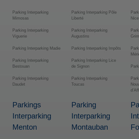
Parking Interparking
Parking Interparking Pôle
Park
Mimosas
Liberté
Nice
Parking Interparking
Parking Interparking
Park
Viguerie
Augustins
Grim
Parking Interparking Madie
Parking Interparking Impôts
Park
Méri
Parking Interparking
Parking Interparking Lice
Bestouan
de Signon
Park
Parking Interparking
Parking Interparking
Park
Daudet
Toucas
Nouv
d’Af
Parkings
Parking
Pa
Interparking
Interparking
In
Menton
Montauban
Fo