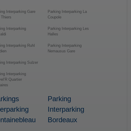
ing Interparking Gare
Parking Interparking La
 Thiers
Coupole
ing Interparking
Parking Interparking Les
aldi
Halles
ing Interparking Ruhl
Parking Interparking
dien
Nemausus Gare
ing Interparking Sulzer
ing Interparking
el’R Quartier
faires
rkings
Parking
terparking
Interparking
ntainebleau
Bordeaux