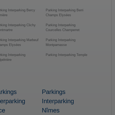
rking Interparking Bercy
Parking Interparking Berri
mière
Champs Elysées
rking Interparking Clichy
Parking Interparking
ntmartre
Courcelles Champerret
rking Interparking Marbeuf
Parking Interparking
amps Elysées
Montparnasse
rking Interparking
Parking Interparking Temple
pétrière
rkings
Parkings
terparking
Interparking
ce
Nîmes