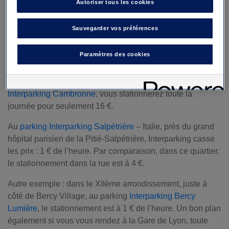
Autoriser tous les cookies
complètement fous : près de l’Arc de Triomphe, en haut
des Champs Elysées, au
parking Interparking Wagram
,
Sauvegarder vos préférences
vous pourrez vous garer dès 1 € de l’heure dans un des
quartiers les plus courus de la capitale.
Paramètres des cookies
A proximité du Parc des Expositions de la Porte de
Versailles dans le XVème arrondissement, au
parking
Interparking Cambronne
, vous stationnerez toute la
journée pour seulement 16 €.
Au
parking Interparking Salpétrière
– Italie, près du grand
hôpital parisien de la Pitié-Salpétrière, Interparking casse
les prix : 1 € de l’heure. Par comparaison, dans ce quartier,
le stationnement dans la rue est à 4 €.
Autre exemple : dans le XIIème arrondissement, juste à
côté de Bercy Village, au parking
Interparking Bercy
Lumière
, le stationnement est à 1 € de l’heure. Un bon plan
également si vous vous rendez à la Gare de Lyon, toute