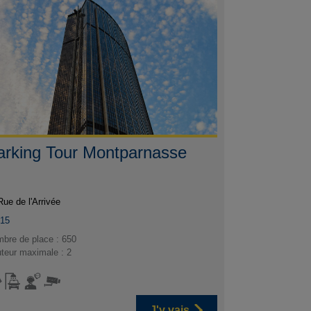
arking Tour Montparnasse
Rue de l'Arrivée
015
bre de place : 650
teur maximale : 2
J'y vais