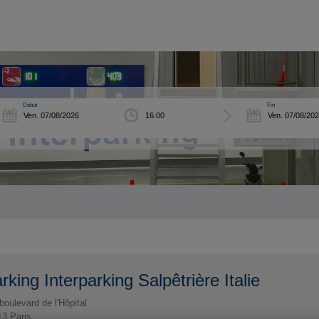
Début
Fin
rking Interparking Salpêtrière Italie
boulevard de l'Hôpital
13
Paris