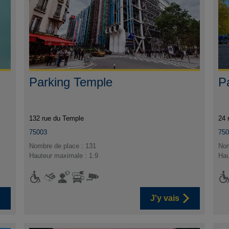
Parking Temple
P
132 rue du Temple
24 
75003
75
Nombre de place : 131
Nom
Hauteur maximale : 1.9
Hau
J'y vais