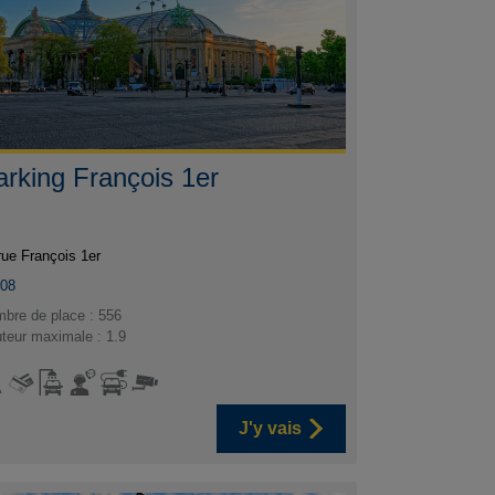
arking François 1er
rue François 1er
008
bre de place : 556
teur maximale : 1.9
J'y vais