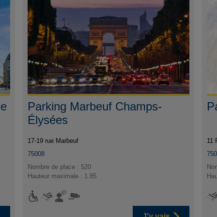
ue
Parking Marbeuf Champs-
P
Élysées
17-19 rue Marbeuf
11 
75008
75
Nombre de place : 520
Nom
Hauteur maximale : 1.85
Hau
J'y vais