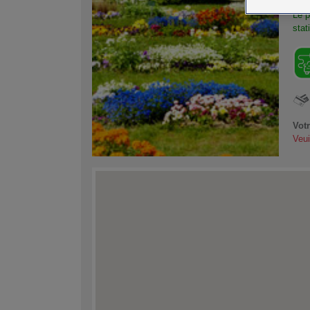
Le p
stat
Vot
Veui