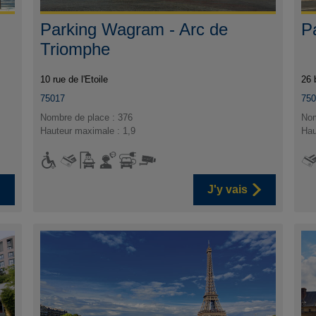
Parking Wagram - Arc de
P
Triomphe
10 rue de l'Etoile
26 
75017
75
Nombre de place : 376
Nom
Hauteur maximale : 1,9
Hau
J'y vais