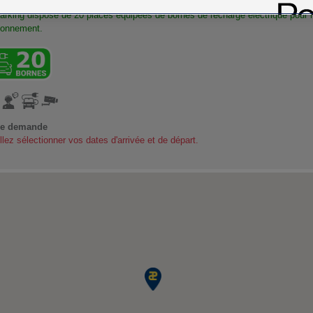
arking dispose de 20 places équipées de bornes de recharge électrique pour r
ionnement.
re demande
llez sélectionner vos dates d'arrivée et de départ.