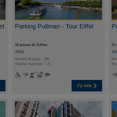
et
Parking Pullman - Tour Eiffel
P
18 avenue de Suffren
26 
75015
75
Nombre de place : 108
Nom
Hauteur maximale : 1,9
Hau
J'y vais