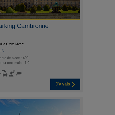
arking Cambronne
villa Croix Nivert
015
bre de place : 400
teur maximale : 1,9
J'y vais