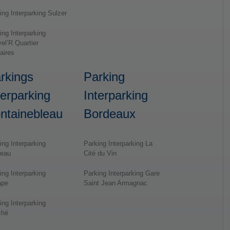
ing Interparking Sulzer
ing Interparking
el’R Quartier
faires
rkings
Parking
terparking
Interparking
ntainebleau
Bordeaux
ing Interparking
Parking Interparking La
teau
Cité du Vin
ing Interparking
Parking Interparking Gare
ape
Saint Jean Armagnac
ing Interparking
ché