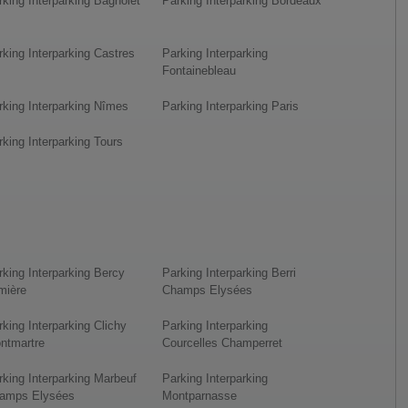
rking Interparking Bagnolet
Parking Interparking Bordeaux
rking Interparking Castres
Parking Interparking
Fontainebleau
rking Interparking Nîmes
Parking Interparking Paris
rking Interparking Tours
rking Interparking Bercy
Parking Interparking Berri
mière
Champs Elysées
rking Interparking Clichy
Parking Interparking
ntmartre
Courcelles Champerret
rking Interparking Marbeuf
Parking Interparking
amps Elysées
Montparnasse