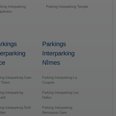
rking Interparking
Parking Interparking Temple
pétrière
rkings
Parkings
terparking
Interparking
ce
Nîmes
ing Interparking Gare
Parking Interparking La
 Thiers
Coupole
ing Interparking
Parking Interparking Les
aldi
Halles
ing Interparking Ruhl
Parking Interparking
dien
Nemausus Gare