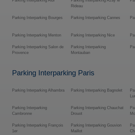
Parking Interparking Albi
Parking Interparking Azay le
Pa
Rideau
Parking Interparking Bourges
Parking Interparking Cannes
Pa
Parking Interparking Menton
Parking Interparking Nice
Pa
Parking Interparking Salon de
Parking Interparking
Pa
Provence
Montauban
Parking Interparking Paris
Parking Interparking Alhambra
Parking Interparking Bagnolet
Pa
Lu
Parking Interparking
Parking Interparking Chauchat
Pa
Cambronne
Drouot
Mo
Parking Interparking François
Parking Interparking Gouvion
Pa
1er
Maillot
Ch