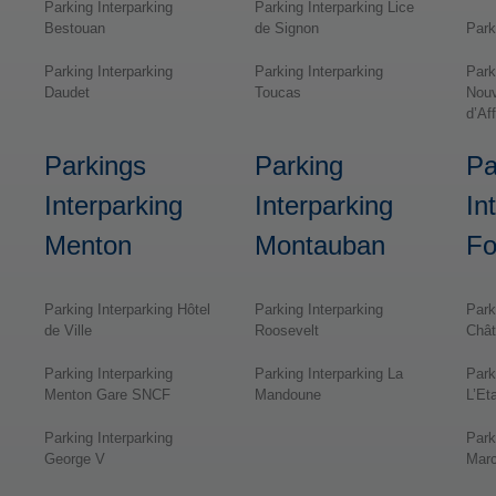
Parking Interparking
Parking Interparking Lice
Bestouan
de Signon
Park
Parking Interparking
Parking Interparking
Park
Daudet
Toucas
Nouv
d’Af
Parkings
Parking
Pa
Interparking
Interparking
In
Menton
Montauban
Fo
Parking Interparking Hôtel
Parking Interparking
Park
de Ville
Roosevelt
Châ
Parking Interparking
Parking Interparking La
Park
Menton Gare SNCF
Mandoune
L’Et
Parking Interparking
Park
George V
Mar