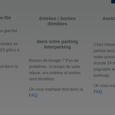
-file
Entrées / Sorties
Assis
illimitées
u guichet
dans votre parking
 voulez en
Chez Interp
Interparking
/24 grâce à
jamais seul
notre assis
Besoin de bouger ? Pas de
écoute 24 h
ut dans la
problème : le temps de votre
joignable d
séjour, vos entrées et sorties
parkings.
sont illimitées.
On vous exp
On vous explique tout dans la
FAQ
FAQ