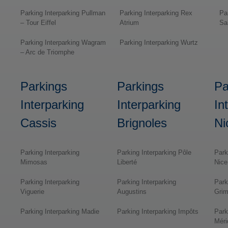
Parking Interparking Pullman
Parking Interparking Rex
Pa
– Tour Eiffel
Atrium
Sal
Parking Interparking Wagram
Parking Interparking Wurtz
– Arc de Triomphe
Parkings
Parkings
Pa
Interparking
Interparking
In
Cassis
Brignoles
Ni
Parking Interparking
Parking Interparking Pôle
Park
Mimosas
Liberté
Nice
Parking Interparking
Parking Interparking
Park
Viguerie
Augustins
Grim
Parking Interparking Madie
Parking Interparking Impôts
Park
Méri