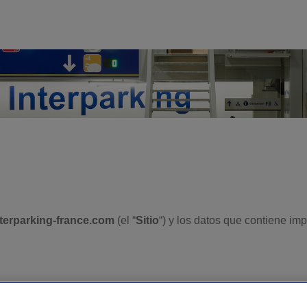
erparking-france.com
(el “
Sitio
“) y los datos que contiene imp
que el sitio esté accesible y disponible los 7 días de la semana
t, se vea interrumpido por razones de mantenimiento, de interven