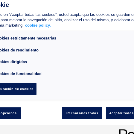
kie
rbaciones fuera del control de Interparking France. Interparkin
pción.
lic en “Aceptar todas las cookies”, usted acepta que las cookies se guarden e
 para mejorar la navegación del sitio, analizar el uso del mismo, y colaborar 
ectual
ara marketing.
cookie policy.
 (como imágenes, sonidos, textos, logotipos, bases de datos, etc
okies estrictamente necesarias
 u otros derechos de propiedad intelectual de Interparking Fran
okies de rendimiento
eros interesados.
okies dirigidas
aciones sociales, nombres de dominio, logotipos u otros signos
ceros son propiedad exclusiva de Interparking France y/o de terce
okies de funcionalidad
ida en el Sitio
uración de cookies
o de uso privado del contenido del Sitio con fines informativ
ualquier modo las imágenes, los vídeos, los textos o cualquier ot
 opciones
Rechazarlas todas
Aceptar todas
g France.
ncluir exclusivamente información precisa y relevante en su Sit
esté actualizada.p to date.