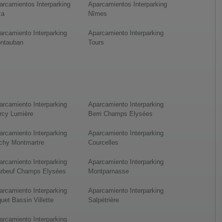
arcamientos Interparking
Aparcamientos Interparking
za
Nîmes
arcamiento Interparking
Aparcamiento Interparking
ntauban
Tours
arcamiento Interparking
Aparcamiento Interparking
rcy Lumière
Berri Champs Elysées
arcamiento Interparking
Aparcamiento Interparking
ichy Montmartre
Courcelles
arcamiento Interparking
Aparcamiento Interparking
rbeuf Champs Elysées
Montparnasse
arcamiento Interparking
Aparcamiento Interparking
uet Bassin Villette
Salpétrière
arcamiento Interparking