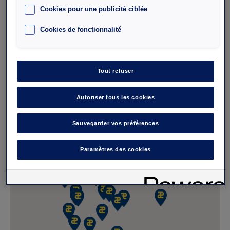
J'y vais
Cookies pour une publicité ciblée
Cookies de fonctionnalité
Parking Interparking
Berri Champs Elysées
Tout refuser
5 rue de Berri
75008 Paris
Autoriser tous les cookies
Nombre de place : 315
Hauteur maximale : 1,9
Sauvegarder vos préférences
Paramètres des cookies
J'y vais
Parking Interparking
Parking Cambronne -