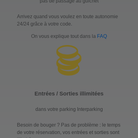
Courcelles Champerret
pas de passage au guichet
210 rue de Courcelles
Arrivez quand vous voulez en toute autonomie
75017 Paris
24/24 grâce à votre code.
Nombre de place : 106
Hauteur maximale : 2,20
On vous explique tout dans la
FAQ
J'y vais
Parking Interparking
François 1er
Entrées / Sorties illimitées
24 rue François 1er
dans votre parking Interparking
75008 Paris
Nombre de place : 556
Besoin de bouger ? Pas de problème : le temps
Hauteur maximale : 1.9
de votre réservation, vos entrées et sorties sont