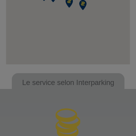
Rue du Commerce
26 villa Croix Nivert
75015 Paris
Nombre de place : 400
Hauteur maximale : 1,9
J'y vais
Le service selon Interparking
Parking Interparking
Chauchat Drouot
12-14 rue Chauchat
75009 Paris
Nombre de place : 449
Hauteur maximale : 1.9