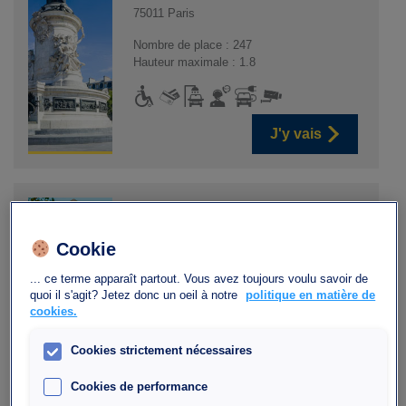
75011 Paris
Nombre de place : 247
Hauteur maximale : 1.8
J'y vais
Parking Interparking
Bercy Lumière
Cookie
40, Avenue des Terroirs de France, 75012
... ce terme apparaît partout. Vous avez toujours voulu savoir de
Paris
quoi il s'agit? Jetez donc un oeil à notre
politique en matière de
75012 Paris
cookies.
Nombre de place : 444
Hauteur maximale : 1.90
Cookies strictement nécessaires
Cookies de performance