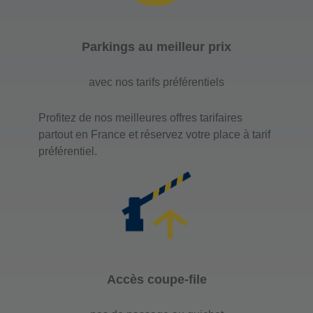
J'y vais
Parkings au meilleur prix
avec nos tarifs préférentiels
Parking Interparking
Clichy Montmartre
Profitez de nos meilleures offres tarifaires
12 rue Forest
partout en France et réservez votre place à tarif
75018 Paris
préférentiel.
Nombre de place : 650
Hauteur maximale : 1,9
J'y vais
Accès coupe-file
Parking Interparking