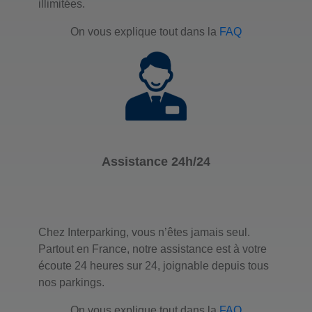
illimitées.
J'y vais
On vous explique tout dans la
FAQ
Parking Interparking
Gouvion Maillot
26 boulevard Gouvion-Saint-Cyr
75017 Paris
Assistance 24h/24
Nombre de place : 170
Hauteur maximale : 2,2
Chez Interparking, vous n’êtes jamais seul.
J'y vais
Partout en France, notre assistance est à votre
écoute 24 heures sur 24, joignable depuis tous
nos parkings.
Parking Interparking
On vous explique tout dans la
FAQ