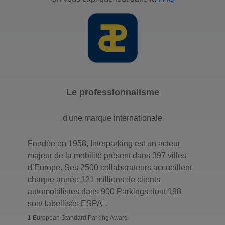
Marbeuf Champs
Elysées
17-19 rue Marbeuf
75008 Paris
Nombre de place : 520
Hauteur maximale : 1.85
Le professionnalisme
J'y vais
d'une marque internationale
Fondée en 1958, Interparking est un acteur
Parking Mazarine -
majeur de la mobilité présent dans 397 villes
Odéon
d’Europe. Ses 2500 collaborateurs accueillent
chaque année 121 millions de clients
27 rue Mazarine
automobilistes dans 900 Parkings dont 198
75006 Paris
1
sont labellisés ESPA
.
Nombre de place : 223
1 European Standard Parking Award
Hauteur maximale : 2