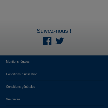
J'y vais
Suivez-nous !
Parking Interparking
Tour Montparnasse
11 Rue de l'Arrivée
75015 Paris
Mentions légales
Nombre de place : 650
Hauteur maximale : 2
Conditions d’utilisation
Conditions générales
J'y vais
Vie privée