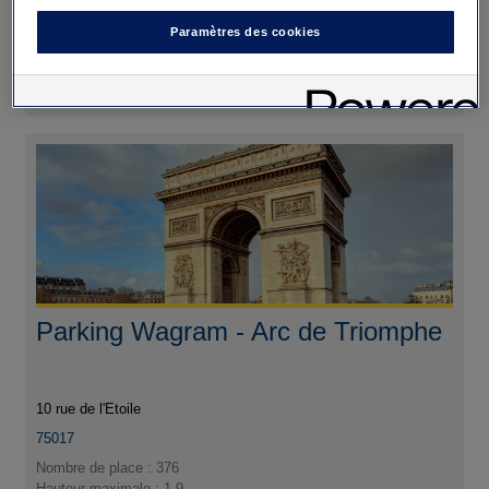
Paramètres des cookies
J'y vais
Parking Wagram - Arc de Triomphe
10 rue de l'Etoile
75017
Nombre de place : 376
Hauteur maximale : 1,9