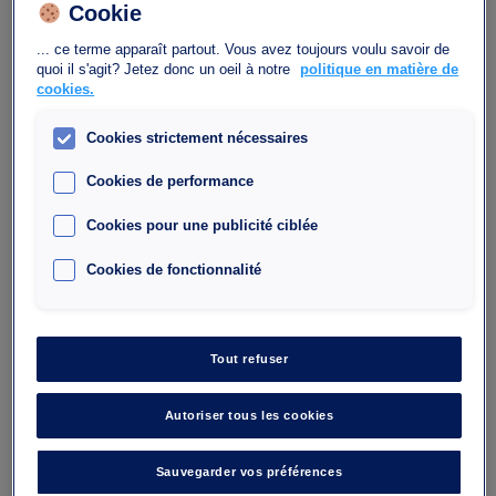
Autres parkings à
Cookie
proximité
... ce terme apparaît partout. Vous avez toujours voulu savoir de
quoi il s'agit? Jetez donc un oeil à notre
politique en matière de
cookies.
Cookies strictement nécessaires
Cookies de performance
Cookies pour une publicité ciblée
Cookies de fonctionnalité
Parking Interparking Bercy Lumière
Tout refuser
40, Avenue des Terroirs de France, 75012 Paris
Autoriser tous les cookies
75012
Nombre de place : 444
Sauvegarder vos préférences
Hauteur maximale : 1.90