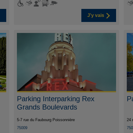
J'y vais
Parking Interparking Rex
P
Grands Boulevards
5-7 rue du Faubourg Poissonnière
24 
75009
75