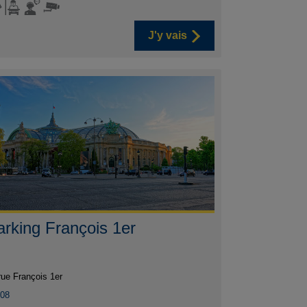
J'y vais
arking François 1er
rue François 1er
008