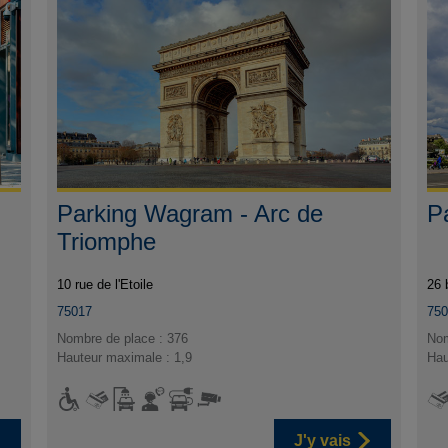
Parking Wagram - Arc de
P
Triomphe
10 rue de l'Etoile
26 
75017
75
Nombre de place : 376
Nom
Hauteur maximale : 1,9
Hau
J'y vais