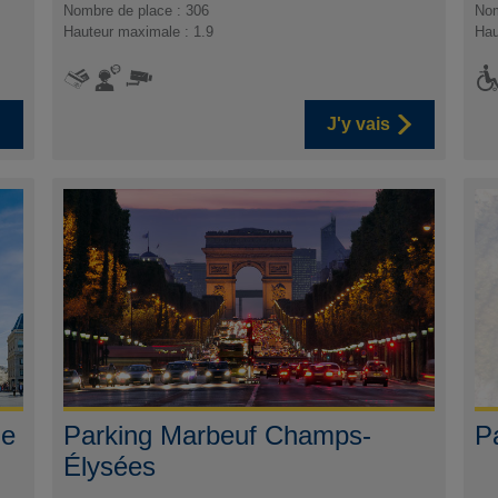
Nombre de place : 306
Nom
Hauteur maximale : 1.9
Hau
J'y vais
ue
Parking Marbeuf Champs-
P
Élysées