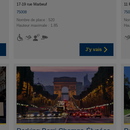
17-19 rue Marbeuf
11 
75008
75
Nombre de place : 520
Nom
Hauteur maximale : 1.85
Hau
J'y vais