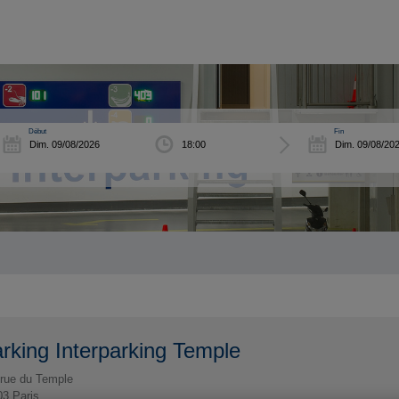
Début
Fin
rking Interparking Temple
rue du Temple
03
Paris