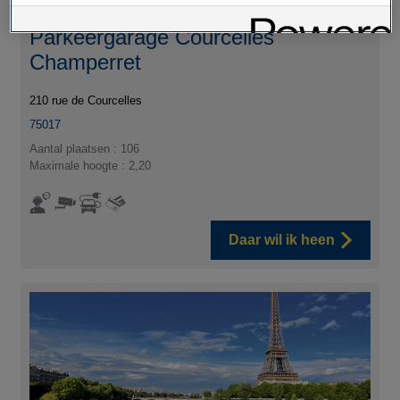
Parkeergarage Courcelles
Champerret
210 rue de Courcelles
75017
Aantal plaatsen : 106
Maximale hoogte : 2,20
Daar wil ik heen