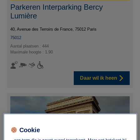
Parkeren Interparking Bercy
Lumière
40, Avenue des Terroirs de France, 75012 Paris
75012
Aantal plaatsen : 444
Maximale hoogte : 1.90
Daar wil ik heen
Cookie