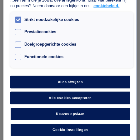
...een term die je zowat overal tegenkomt. Maar wat betekent hij
nu precies? Neem daarvoor een kijkje in ons
cookiebeleid.
Parkeergarage Wagram - Arc de
Triomphe
Strikt noodzakelijke cookies
10 rue de l'Etoile
Prestatiecookies
75017
Doelgroepgerichte cookies
Aantal plaatsen : 376
Maximale hoogte : 1,9
Functionele cookies
Daar wil ik heen
Alles afwijzen
Alle cookies accepteren
Keuzes opslaan
Cookie-instellingen