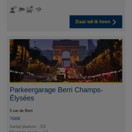
Daar wil ik heen
Parkeergarage Berri Champs-
Élysées
5 rue de Berri
75008
Aantal plaatsen : 315