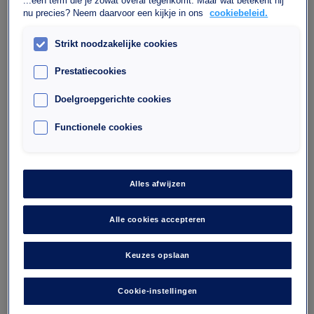
...een term die je zowat overal tegenkomt. Maar wat betekent hij
nu precies? Neem daarvoor een kijkje in ons
cookiebeleid.
Strikt noodzakelijke cookies
Prestatiecookies
Doelgroepgerichte cookies
Parkeergarage Wagram - Arc de
Functionele cookies
Triomphe
10 rue de l'Etoile
Alles afwijzen
75017
Aantal plaatsen : 376
Alle cookies accepteren
Maximale hoogte : 1,9
Keuzes opslaan
Daar wil ik heen
Cookie-instellingen