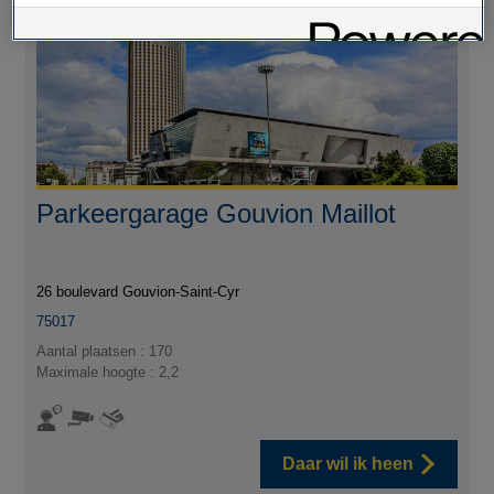
Parkeergarage Gouvion Maillot
26 boulevard Gouvion-Saint-Cyr
75017
Aantal plaatsen : 170
Maximale hoogte : 2,2
Daar wil ik heen