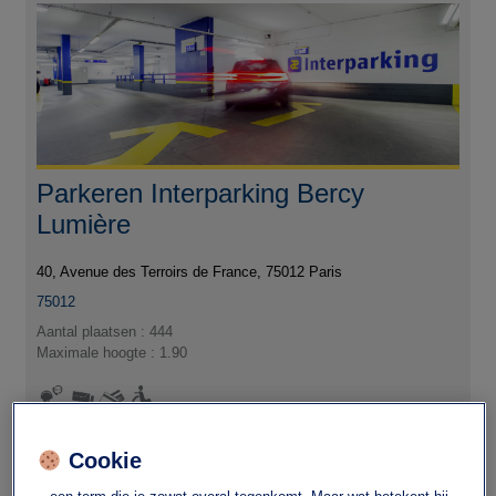
Parkeren Interparking Bercy
Lumière
40, Avenue des Terroirs de France, 75012 Paris
75012
Aantal plaatsen : 444
Maximale hoogte : 1.90
Daar wil ik heen
Cookie