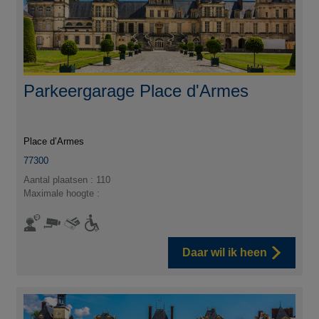
Parkeergarage Place d'Armes
Place d’Armes
77300
Aantal plaatsen : 110
Maximale hoogte :
Daar wil ik heen