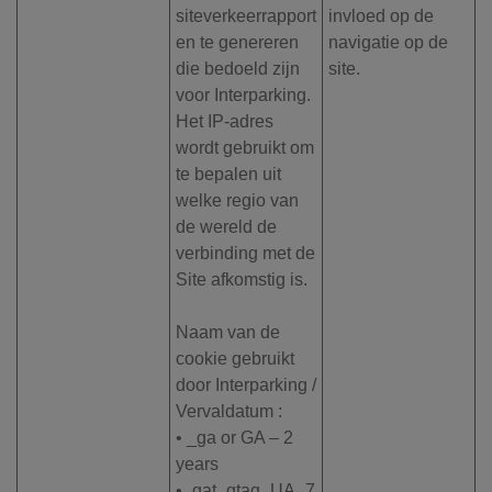
siteverkeerrapport
invloed op de
en te genereren
navigatie op de
die bedoeld zijn
site.
voor Interparking.
Het IP-adres
wordt gebruikt om
te bepalen uit
welke regio van
de wereld de
verbinding met de
Site afkomstig is.
Naam van de
cookie gebruikt
door Interparking /
Vervaldatum :
• _ga or GA – 2
years
•_gat_gtag_UA_7