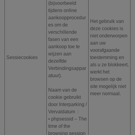
(bijvoorbeeld
tijdens online
aankoopprocedur
Het gebruik van
es om de
deze cookies is
verschillende
niet onderworpen
fasen van een
aan uw
aankoop toe te
voorafgaande
wijzen aan
Sessiecookies
toestemming en
dezelfde
als u ze blokkeert,
Verbindingsappar
werkt het
atuur).
browsen op de
site mogelijk niet
Naam van de
meer normaal.
cookie gebruikt
door Interparking /
Vervaldatum :
• phpsessid – The
time of the
browsing session