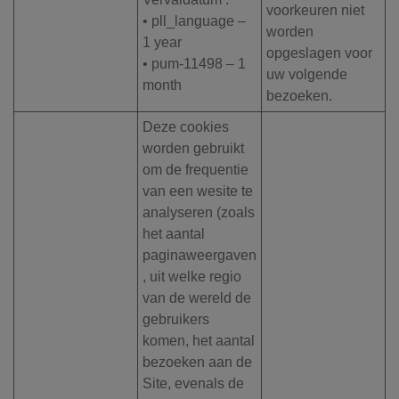
voorkeuren niet
• pll_language –
worden
1 year
opgeslagen voor
• pum-11498 – 1
uw volgende
month
bezoeken.
Deze cookies
worden gebruikt
om de frequentie
van een wesite te
analyseren (zoals
het aantal
paginaweergaven
, uit welke regio
van de wereld de
gebruikers
komen, het aantal
bezoeken aan de
Site, evenals de