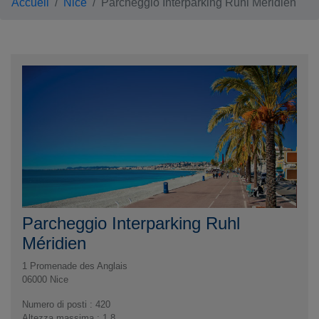
Accueil
Nice
Parcheggio Interparking Ruhl Méridien
Parcheggio Interparking Ruhl
Méridien
1 Promenade des Anglais
06000
Nice
Numero di posti : 420
Altezza massima : 1,8