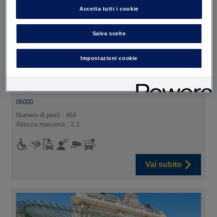
Accetta tutti i cookie
Salva scelte
Parcheggio Sulzer
Impostazioni cookie
103 quai des États-Unis
06000
Numero di posti : 464
Altezza massima : 2,1
Vai subito