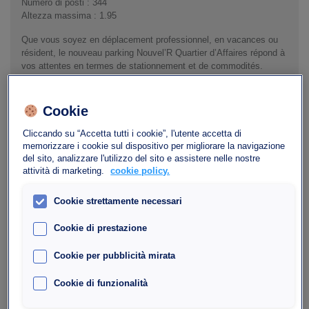
Numero di posti : 344
Altezza massima : 1.95
Que vous soyez en déplacement professionnel, en vacances ou
résident, le nouveau parking Nouvel’R Quartier d’Affaires répond à
vos attentes en termes de stationnement et de commodités.
Équipé des dernières technologies, ce parking couvert et sécurisé
se trouve à quelques kilomètres seulement du Centre-Ville de Nice
Cookie
et la Promenade des Anglais (liaison directe avec le tramay), à la
sortie de l’autoroute A8 et en plein cœur du nouveau quartier
Cliccando su “Accetta tutti i cookie”, l'utente accetta di
d’Affaires Arenas.
memorizzare i cookie sul dispositivo per migliorare la navigazione
del sito, analizzare l'utilizzo del sito e assistere nelle nostre
Il permet de rejoindre l’aéroport de Nice Côte d’Azur en 8 mn à
attività di marketing.
cookie policy.
pied ou en 2 stations de tram (ligne 2) et sera en lien direct avec
la future gare ferroviaire (ouverture 2022).
Cookie strettamente necessari
Très pratique, le parking jouit également de sa proximité avec le
Cookie di prestazione
célèbre parc Phoenix, les hôtels Novotel, Ibis et Okko (4 Etoiles),
la plage (via le tram) et bientôt, avec le futur Parc des Expos et
des Congrès de Nice (ouverture 2024).
Cookie per pubblicità mirata
Cookie di funzionalità
La tua richiesta