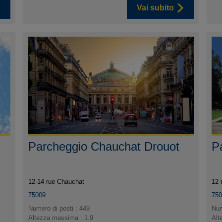
Vai subito
Parcheggio Chauchat Drouot
P
12-14 rue Chauchat
12 
75009
75
Numero di posti : 449
Num
Altezza massima : 1.9
Alt