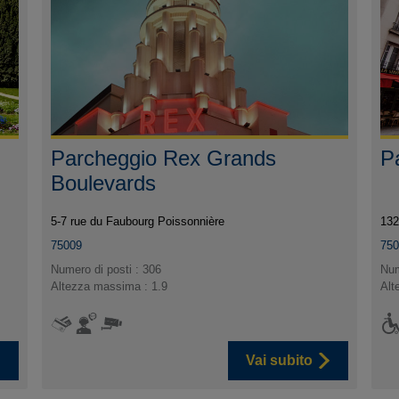
Parcheggio Rex Grands
P
Boulevards
5-7 rue du Faubourg Poissonnière
132
75009
75
Numero di posti : 306
Num
Altezza massima : 1.9
Alt
Vai subito