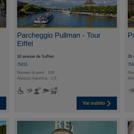
Parcheggio Pullman - Tour
P
Eiffel
18 avenue de Suffren
26 
75015
75
Numero di posti : 108
Num
Altezza massima : 1,9
Alt
Vai subito