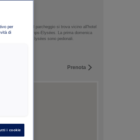
Champs-Elysées. Il parcheggio si trova vicino all'hotel
tivo per
vità di
asseggiata sugli Champs-Elysées. La prima domenica
oiché gli Champs-Elysées sono pedonali.
Prenota
utti i cookie