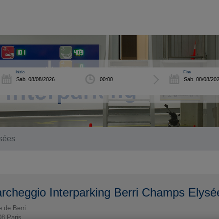
Inizio
Fine
ysées
rcheggio Interparking Berri Champs Elysé
e de Berri
08
Paris