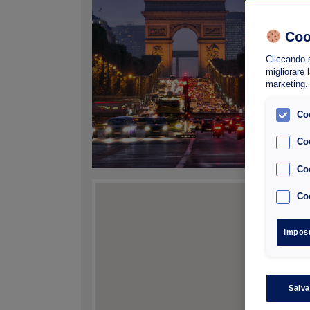
Nume
Coo
Alte
Ques
Cliccando s
migliorare l
Warw
marketing
del 
Co
La t
Co
Sele
Coo
Coo
Impost
Salva