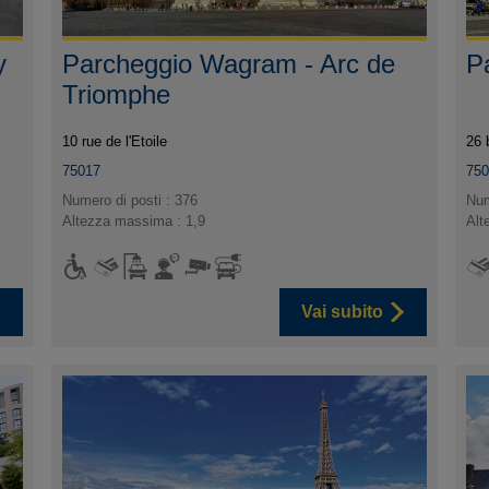
y
Parcheggio Wagram - Arc de
P
Triomphe
10 rue de l'Etoile
26 
75017
75
Numero di posti : 376
Num
Altezza massima : 1,9
Alt
Vai subito