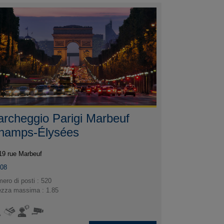
archeggio Parigi Marbeuf
hamps-Élysées
19 rue Marbeuf
008
ero di posti : 520
ezza massima : 1.85