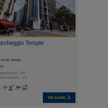
archeggio Temple
 rue du Temple
003
ero di posti : 131
ezza massima : 1.9
Vai subito