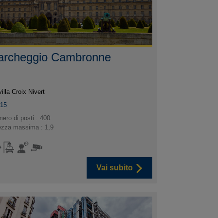
archeggio Cambronne
villa Croix Nivert
015
ero di posti : 400
ezza massima : 1,9
Vai subito