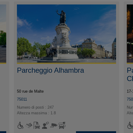
Parcheggio Alhambra
P
C
50 rue de Malte
17-
75011
75
Numero di posti : 247
Num
Altezza massima : 1.8
Alt