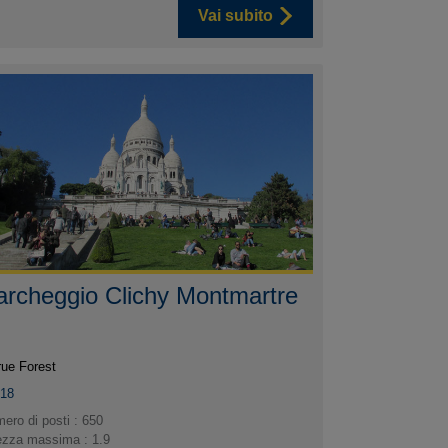
Vai subito
archeggio Clichy Montmartre
rue Forest
018
ero di posti : 650
ezza massima : 1.9