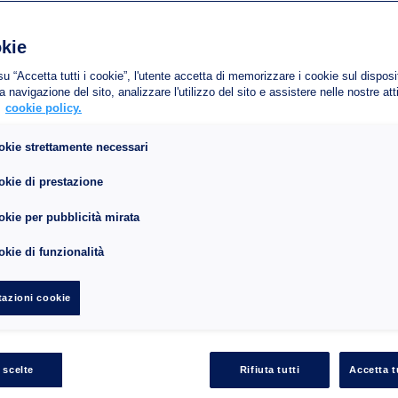
ro di posti : 315
kie
zza massima : 1.9
to parcheggio è dotato di servizi di alta gamma nel cuore del quartiere degli 
u “Accetta tutti i cookie”, l'utente accetta di memorizzare i cookie sul disposi
a navigazione del sito, analizzare l'utilizzo del sito e assistere nelle nostre atti
ick, al cabaret Lido, al Drugstore. È il parcheggio da prediligere per una p
.
cookie policy.
mese non è possibile accedere in auto al parcheggio Berri Champs-Elysées p
okie strettamente necessari
ua richiesta
okie di prestazione
ziona le date di entrata e di uscita per favore.
kie per pubblicità mirata
kie di funzionalità
azioni cookie
 scelte
Rifiuta tutti
Accetta t