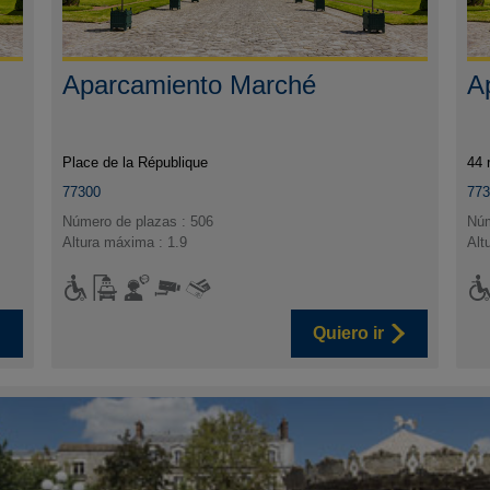
Aparcamiento Marché
A
Place de la République
44 
77300
77
Número de plazas : 506
Núm
Altura máxima : 1.9
Alt
Quiero ir