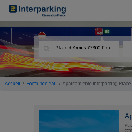
Accueil
Fontainebleau
Aparcamiento Interparking Place
Ap
Pla
773