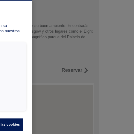
llo y del Coq Gris y su buen ambiente. Encontrarás
n su
con nuestros
bién pubs, el Glasgow y otros lugares como el Eight
io de Henri IV y del magnífico parque del Palacio de
Reservar
 las cookies