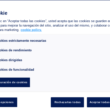
ro de plazas : 110
kie
ra máxima :
arking Place d'Armes está situado cerca de las calles peatonales de Montebe
lic en “Aceptar todas las cookies”, usted acepta que las cookies se guarden e
 para mejorar la navegación del sitio, analizar el uso del mismo, y colaborar 
rosos restaurantes, como la Petite Ardoise, La Marée y Le Mécano. Pero tam
ara marketing.
cookie policy.
 café, el Enclave o el Triptik. El parking te permite estacionar al pie del barr
ainebleau.
okies estrictamente necesarias
okies de rendimiento
petición
cciona sus fechas de llegada y de salida.
okies dirigidas
okies de funcionalidad
uración de cookies
 opciones
Rechazarlas todas
Aceptar todas