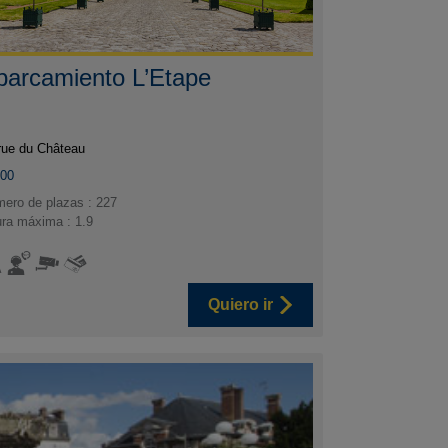
parcamiento L’Etape
rue du Château
300
ero de plazas : 227
ura máxima : 1.9
Quiero ir