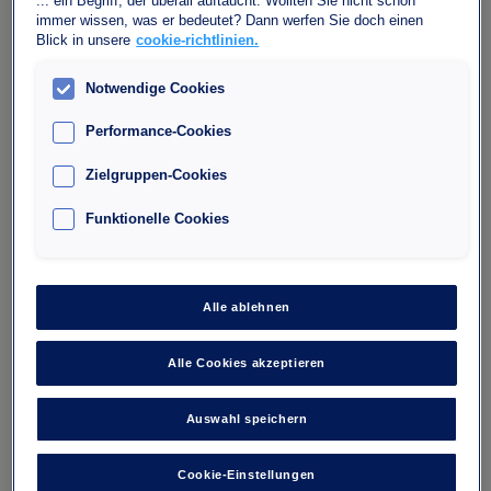
... ein Begriff, der überall auftaucht. Wollten Sie nicht schon
immer wissen, was er bedeutet? Dann werfen Sie doch einen
Blick in unsere
cookie-richtlinien.
Notwendige Cookies
Performance-Cookies
Zielgruppen-Cookies
Funktionelle Cookies
Parkhaus Wagram - Arc de
Triomphe
10 rue de l'Etoile
Alle ablehnen
75017
Alle Cookies akzeptieren
Anzahl der Plätze : 376
Maximale Höhe : 1,9
Auswahl speichern
Dort will ich hin
Cookie-Einstellungen