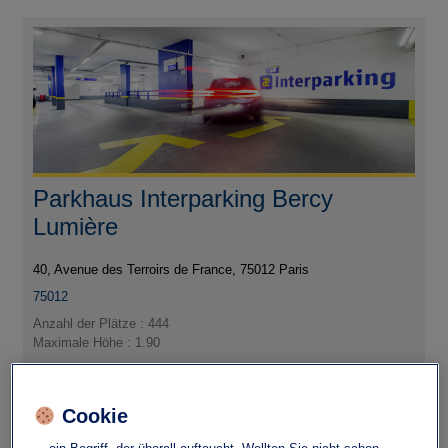
Parkhaus Interparking Bercy
Lumière
40, Avenue des Terroirs de France, 75012 Paris
75012
Anzahl der Plätze : 444
Maximale Höhe : 1.90
Cookie
Dort will ich hin