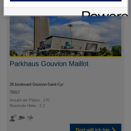
Parkhaus Gouvion Maillot
26 boulevard Gouvion-Saint-Cyr
75017
Anzahl der Plätze : 170
Maximale Höhe : 2,2
Dort will ich hin