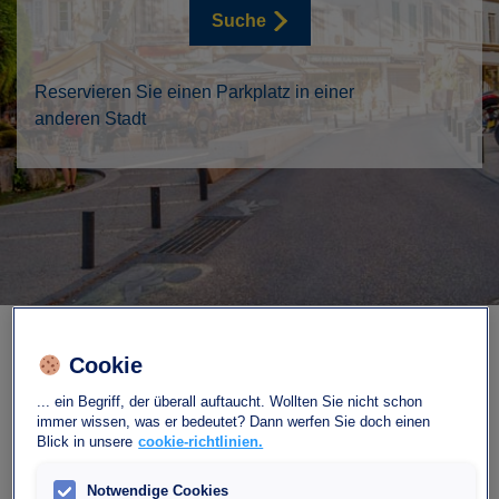
Suche
Reservieren Sie einen Parkplatz in einer
anderen Stadt
Cookie
... ein Begriff, der überall auftaucht. Wollten Sie nicht schon
immer wissen, was er bedeutet? Dann werfen Sie doch einen
Unser Parkhaus
Blick in unsere
cookie-richtlinien.
Notwendige Cookies