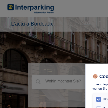
L’actu à Bordeaux
Coo
... ein Beg
werfen Sie
No