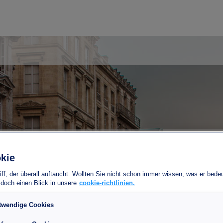
PARKPLATZ IN BORDEAUX FINDEN
kie
Beginn
Ende
riff, der überall auftaucht. Wollten Sie nicht schon immer wissen, was er bed
 doch einen Blick in unsere
cookie-richtlinien.
Reservieren Sie einen Parkplatz in einer anderen Stadt
twendige Cookies