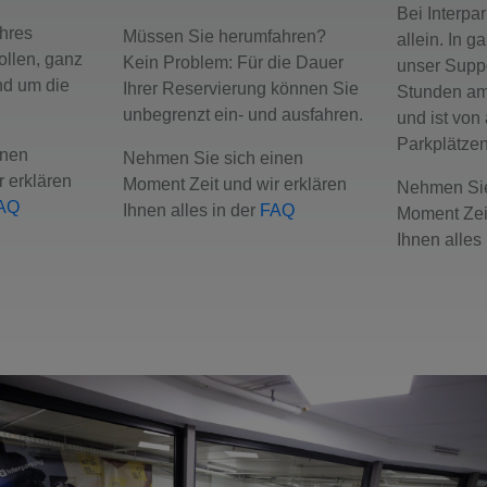
Bei Interpa
hres
Müssen Sie herumfahren?
allein. In g
llen, ganz
Kein Problem: Für die Dauer
unser Supp
nd um die
Ihrer Reservierung können Sie
Stunden am
unbegrenzt ein- und ausfahren.
und ist von
Parkplätzen
inen
Nehmen Sie sich einen
 erklären
Moment Zeit und wir erklären
Nehmen Sie
AQ
Ihnen alles in der
FAQ
Moment Zeit
Ihnen alles