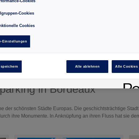
rformance-Cookies
elgruppen-Cookies
nktionelle Cookies
-Einstellungen
 speichern
Alle ablehnen
Alle Cookies
rparking
in Bordeaux
ne der schönsten Städte Europas. Die geschichtsträchtige Stadt
rch ihre Monumente. In Anknüpfung an ihren Fluss hat sie dem 