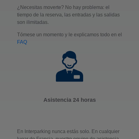
¿Necesitas moverte? No hay problema: el
tiempo de la reserva, las entradas y las salidas
Aparcamiento
son ilimitadas.
Interparking François
Tómese un momento y le explicamos todo en el
1er
FAQ
24 rue François 1er
75008 Paris
Número de plazas : 556
Altura máxima : 1.9
Quiero ir
Asistencia 24 horas
Aparcamiento
Interparking Gouvion
En Interparking nunca estás solo. En cualquier
Maillot
lugar de Francia, nuestro equipo de asistencia