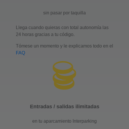
Número de plazas : 650
Altura máxima : 1.9
sin pasar por taquilla
Llega cuando quieras con total autonomía las
Quiero ir
24 horas gracias a tu código.
Tómese un momento y le explicamos todo en el
Aparcamiento
FAQ
Interparking Courcelles
Champerret
210 rue de Courcelles
75017 Paris
Número de plazas : 106
Altura máxima : 2,20
Entradas / salidas ilimitadas
en tu aparcamiento Interparking
Quiero ir