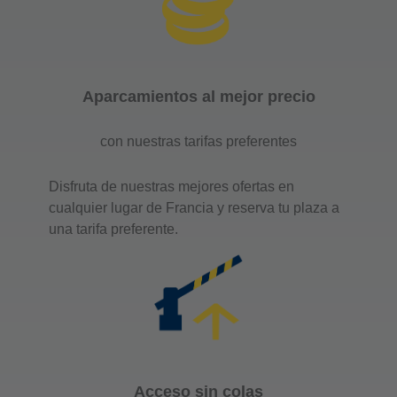
Interparking Chauchat
Drouot
12-14 rue Chauchat
75009 Paris
Aparcamientos al mejor precio
Número de plazas : 449
Altura máxima : 1.9
con nuestras tarifas preferentes
Disfruta de nuestras mejores ofertas en
Quiero ir
cualquier lugar de Francia y reserva tu plaza a
una tarifa preferente.
Aparcamiento
Interparking Clichy
Montmartre
12 rue Forest
75018 Paris
Acceso sin colas