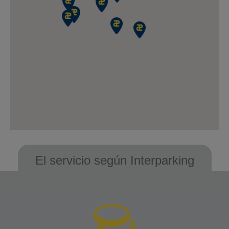
Quiero ir
Aparcamiento
Interparking
Cambronne
26 villa Croix Nivert
75015 Paris
Número de plazas : 400
Altura máxima : 1,9
El servicio según Interparking
Quiero ir
Aparcamiento