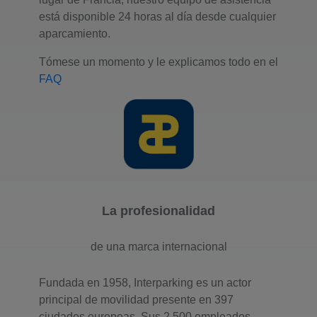
está disponible 24 horas al día desde cualquier
26 boulevard Gouvion-Saint-Cyr
aparcamiento.
75017 Paris
Tómese un momento y le explicamos todo en el
Número de plazas : 170
Altura máxima : 2,2
FAQ
Quiero ir
Aparcamiento
Interparking Marbeuf
La profesionalidad
Champs Elysées
de una marca internacional
17-19 rue Marbeuf
75008 Paris
Fundada en 1958, Interparking es un actor
Número de plazas : 520
principal de movilidad presente en 397
Altura máxima : 1.85
ciudades europeas. Sus 2.500 empleados