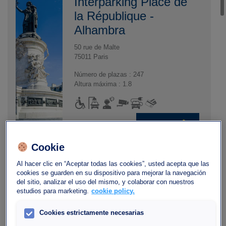
Interparking Place de
la République -
Alhambra
50 rue de Malte
75011 Paris
Número de plazas : 247
Altura máxima : 1.8
Quiero ir
Cookie
Aparcamiento
Al hacer clic en “Aceptar todas las cookies”, usted acepta que las
cookies se guarden en su dispositivo para mejorar la navegación
Interparking Bercy
del sitio, analizar el uso del mismo, y colaborar con nuestros
estudios para marketing.
cookie policy.
Lumière
40, Avenue des Terroirs de France, 75012
Cookies estrictamente necesarias
Paris