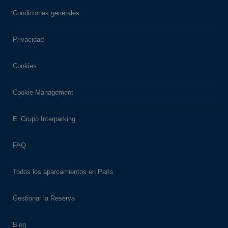
Aparcamiento
Condiciones generales
Interparking
Montparnasse
Privacidad
11 Rue de l'Arrivée
Cookies
75015 Paris
Número de plazas : 650
Cookie Management
Altura máxima : 2
El Grupo Interparking
Quiero ir
FAQ
Todos los aparcamientos en París
Aparcamiento
Interparking Pullman -
Gestionar la Reserva
Tour Eiffel
18 avenue de Suffren
Blog