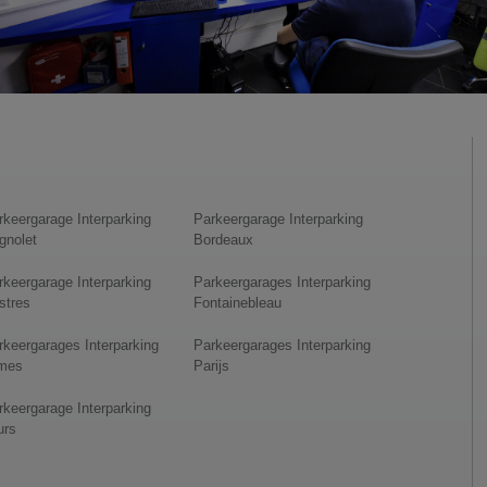
rkeergarage Interparking
Parkeergarage Interparking
gnolet
Bordeaux
rkeergarage Interparking
Parkeergarages Interparking
stres
Fontainebleau
rkeergarages Interparking
Parkeergarages Interparking
mes
Parijs
rkeergarage Interparking
urs