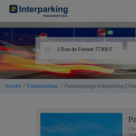
Accueil
Fontainebleau
Parkeergarage Interparking Châ
Pa
2 Ru
773