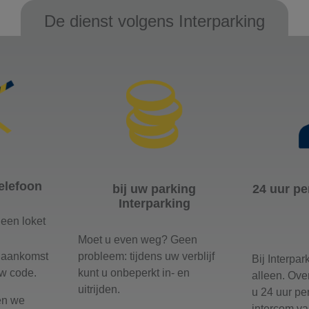
De dienst volgens Interparking
elefoon
bij uw parking
24 uur pe
Interparking
 een loket
Moet u even weg? Geen
probleem: tijdens uw verblijf
e aankomst
Bij Interpar
kunt u onbeperkt in- en
uw code.
alleen. Over
uitrijden.
u 24 uur pe
en we
intercom va