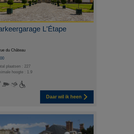
arkeergarage L'Étape
rue du Château
300
tal plaatsen : 227
imale hoogte : 1.9
Daar wil ik heen