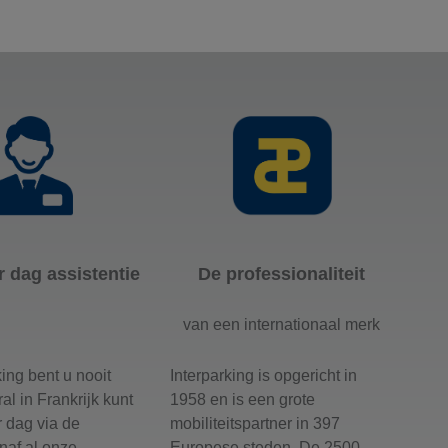
r dag assistentie
De professionaliteit
van een internationaal merk
king bent u nooit
Interparking is opgericht in
al in Frankrijk kunt
1958 en is een grote
r dag via de
mobiliteitspartner in 397
naf al onze
Europese steden. De 2500