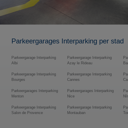
Parkeergarages Interparking per stad
Parkeergarage Interparking
Parkeergarage Interparking
Pa
Albi
Azay le Rideau
Ba
Parkeergarage Interparking
Parkeergarage Interparking
Pa
Bourges
Cannes
Ca
Parkeergarages Interparking
Parkeergarages Interparking
Pa
Menton
Nice
Nî
Parkeergarage Interparking
Parkeergarage Interparking
Pa
Salon de Provence
Montauban
To