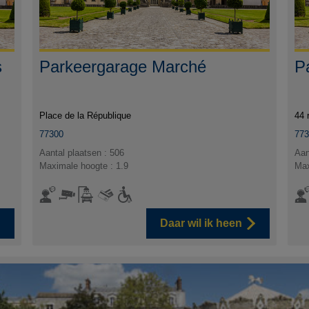
s
Parkeergarage Marché
P
Place de la République
44 
77300
77
Aantal plaatsen : 506
Aan
Maximale hoogte : 1.9
Max
Daar wil ik heen