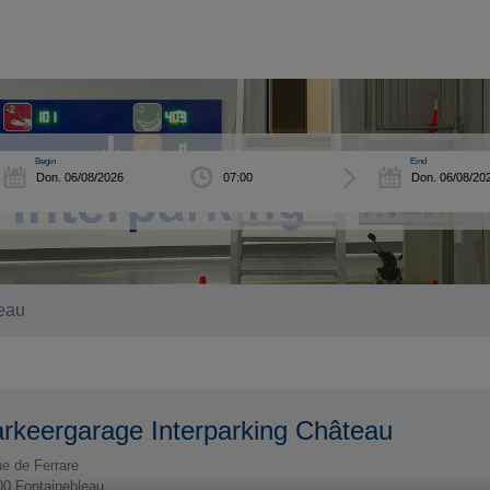
Begin
Eind
teau
rkeergarage Interparking Château
e de Ferrare
00
Fontainebleau