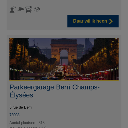
Daar wil ik heen
Parkeergarage Berri Champs-
Élysées
5 rue de Berri
75008
Aantal plaatsen : 315