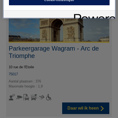
Parkeergarage Wagram - Arc de
Triomphe
10 rue de l'Etoile
75017
Aantal plaatsen : 376
Maximale hoogte : 1,9
Daar wil ik heen