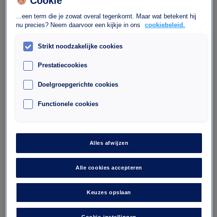
Cookie
...een term die je zowat overal tegenkomt. Maar wat betekent hij
nu precies? Neem daarvoor een kijkje in ons
cookiebeleid.
Strikt noodzakelijke cookies
Prestatiecookies
Parkeren Interparking Bercy
Doelgroepgerichte cookies
Lumière
Functionele cookies
40, Avenue des Terroirs de France, 75012 Paris
75012
Alles afwijzen
Aantal plaatsen : 444
Maximale hoogte : 1.90
Alle cookies accepteren
Keuzes opslaan
Daar wil ik heen
Cookie-instellingen