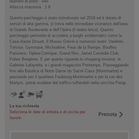
Numero di posti : 449
Altezza massima : 1.9
Questo parcheggio è stato ristrutturato nel 2019 ed è dotato di
servizi di alta gamma, si trova nelle immediate vicinanze dell'area
di Grands Boulevards e dell’Opéra (il teatro lirico). Questo
parcheggio permette di accedere a luoghi emblematici come la
Casa d'aste Drouot, Il Museo Grévin e numerosi teatri: Variétés,
Trévise, Gymnase, Michodière, Feux de la Rampe, Bouffes
Parisiens, Opéra-Comique, Grand Rex, Jamel Comédie Club,
Folies Bergères. E per quanto riguarda lo shopping troverai: le
Galeries Lafayette, e i grandi magazzini Printemps. Passeggiando
fino alla Basilica di Notre Dame du Sacré Cœur (Montmartre) e
passando per il quartiere Faubourg-Montmartre e per la rue des
Martyrs, potrai evadere dal traffico tuffandoti nella vecchia Parigi.
La tua richiesta
Seleziona le date di entrata e di uscita per
Prenota
favore.