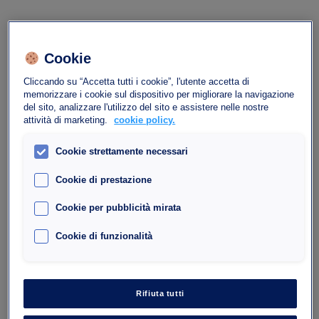
Cookie
Cliccando su “Accetta tutti i cookie”, l'utente accetta di
memorizzare i cookie sul dispositivo per migliorare la navigazione
del sito, analizzare l'utilizzo del sito e assistere nelle nostre
attività di marketing.
cookie policy.
Parcheggio Interparking Bercy
Cookie strettamente necessari
Lumière
Cookie di prestazione
40, Avenue des Terroirs de France, 75012 Paris
Cookie per pubblicità mirata
75012
Cookie di funzionalità
Numero di posti : 444
Altezza massima : 1.90
Rifiuta tutti
Vai subito