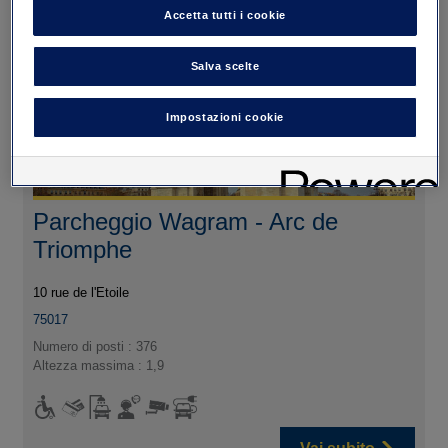
Accetta tutti i cookie
Salva scelte
Impostazioni cookie
Parcheggio Wagram - Arc de
Triomphe
10 rue de l'Etoile
75017
Numero di posti : 376
Altezza massima : 1,9