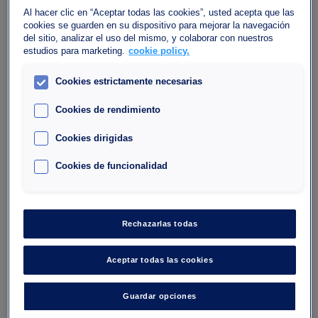
Al hacer clic en “Aceptar todas las cookies”, usted acepta que las
Parking Interparking Bercy Lumière
cookies se guarden en su dispositivo para mejorar la navegación
del sitio, analizar el uso del mismo, y colaborar con nuestros
estudios para marketing.
cookie policy.
40, Avenue des Terroirs de France, 75012 Paris
Cookies estrictamente necesarias
75012
Cookies de rendimiento
Número de plazas : 444
Altura máxima : 1.90
Cookies dirigidas
Cookies de funcionalidad
Quiero ir
Rechazarlas todas
Aceptar todas las cookies
Guardar opciones