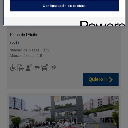
Configuración de cookies
Aparcamiento Wagram - Arc de
Triomphe
10 rue de l'Etoile
75017
Número de plazas : 376
Altura máxima : 1,9
Quiero ir