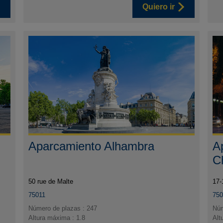
Quiero ir
Aparcamiento Alhambra
A
C
50 rue de Malte
17-
75011
75
Número de plazas : 247
Núm
Altura máxima : 1.8
Alt