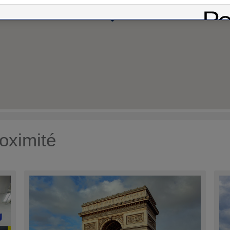
oximité