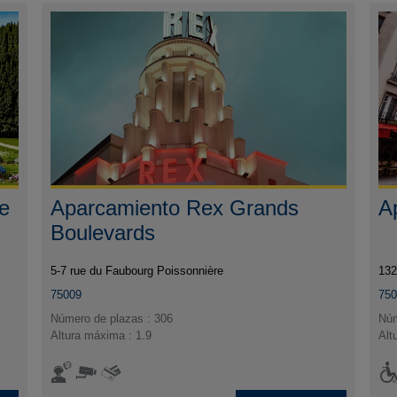
ie
Aparcamiento Rex Grands
A
Boulevards
5-7 rue du Faubourg Poissonnière
132
75009
75
Número de plazas : 306
Núm
Altura máxima : 1.9
Alt