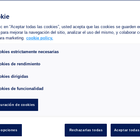
ro de plazas : 449
kie
ra máxima : 1.9
ing renovado en 2019 que ofrece unas prestaciones de alta gama situado a p
lic en “Aceptar todas las cookies”, usted acepta que las cookies se guarden e
 para mejorar la navegación del sitio, analizar el uso del mismo, y colaborar 
a. Este parking conecta lugares emblemáticos como la Sala de Ventas Drouo
ara marketing.
cookie policy.
ise, el Gymnase, la Michodière, les Feux de la Rampe, les Bouffes Parisien
, les Folies Bergères. Y para ir de tiendas: las Galerías Lafayette, el Print
é Cœur (Montmartre) a través del Faubourg Montmartre y la calle de los Mártire
okies estrictamente necesarias
s.
okies de rendimiento
okies dirigidas
petición
cciona sus fechas de llegada y de salida.
okies de funcionalidad
uración de cookies
 opciones
Rechazarlas todas
Aceptar todas