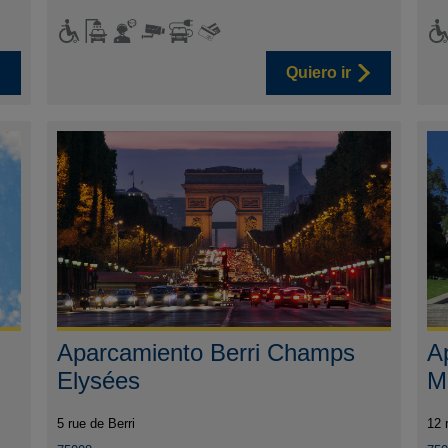
Quiero ir
Aparcamiento Berri Champs
A
Elysées
M
5 rue de Berri
12 