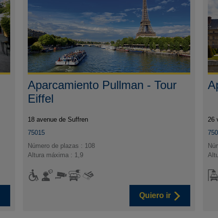
Aparcamiento Pullman - Tour
A
Eiffel
18 avenue de Suffren
26 
75015
75
Número de plazas : 108
Núm
Altura máxima : 1,9
Alt
Quiero ir