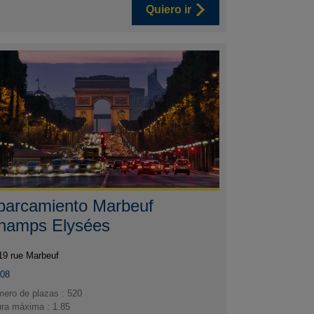
Quiero ir
parcamiento Marbeuf
hamps Elysées
19 rue Marbeuf
008
ero de plazas : 520
ura máxima : 1.85