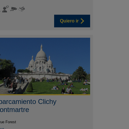
Quiero ir
parcamiento Clichy
ontmartre
rue Forest