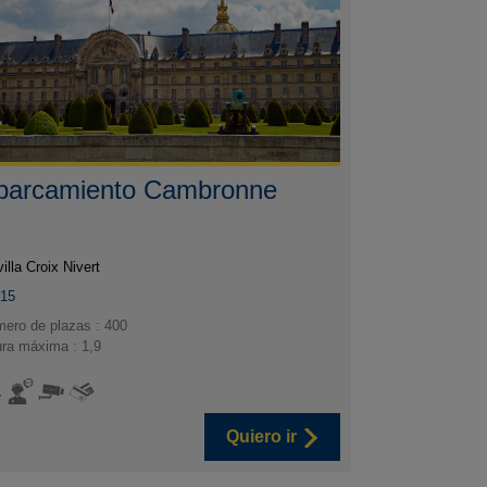
parcamiento Cambronne
villa Croix Nivert
015
ero de plazas : 400
ura máxima : 1,9
Quiero ir