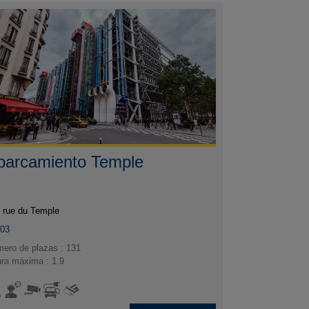
parcamiento Temple
 rue du Temple
003
ero de plazas : 131
ura máxima : 1.9