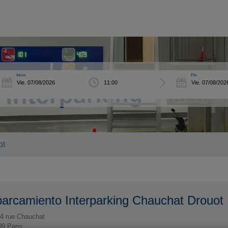
Inicio
Fin
ot
arcamiento Interparking Chauchat Drouot
4 rue Chauchat
09
Paris