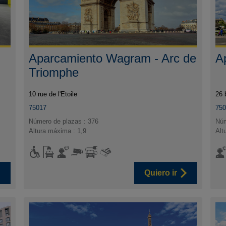
Aparcamiento Wagram - Arc de
A
Triomphe
10 rue de l'Etoile
26 
75017
75
Número de plazas : 376
Núm
Altura máxima : 1,9
Alt
Quiero ir