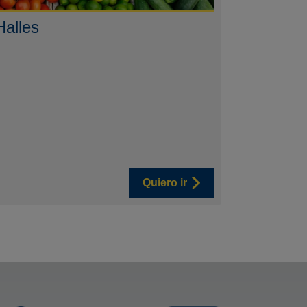
alles
Quiero ir