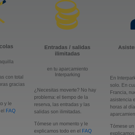
colas
Entradas / salidas
Asiste
ilimitadas
aquilla
en tu aparcamiento
Interparking
s con total
En Interpar
oras gracias
solo. En cu
¿Necesitas moverte? No hay
Francia, nu
problema: el tiempo de la
asistencia 
 y le
reserva, las entradas y las
horas al dí
 el
FAQ
salidas son ilimitadas.
aparcamien
Tómese un momento y le
Tómese un 
explicamos todo en el
FAQ
explicamos 