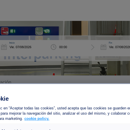
Inicio
Fin
tación
kie
lic en “Aceptar todas las cookies”, usted acepta que las cookies se guarden e
arcamiento Interparking Némausus estaci
 para mejorar la navegación del sitio, analizar el uso del mismo, y colaborar 
ara marketing.
cookie policy.
venue Général Leclerc
00
Nîmes