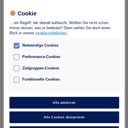
Dieses Parkhaus bietet erstklassigen Service. Es überzeugt durch
seine ideale Lage in der Nähe der Fußgängerzone von Nizza, der
Cookie
Einkaufszentren, der Place Masséna, der Promenade des Anglais,
der großen Hotels an der Strandpromenade und der Restaurants.
... ein Begriff, der überall auftaucht. Wollten Sie nicht schon
immer wissen, was er bedeutet? Dann werfen Sie doch einen
Blick in unsere
cookie-richtlinien.
Ihre Anfrage
Bitte wählen Sie Ihr An- und
Notwendige Cookies
Reservieren
Abreisedatum aus.
Performance-Cookies
Zielgruppen-Cookies
Funktionelle Cookies
Alle ablehnen
Alle Cookies akzeptieren